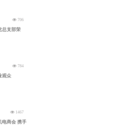
706
党总支部荣
784
业观众
1467
机电商会 携手