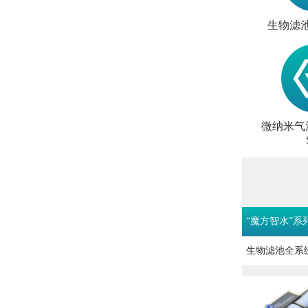
生物滤池
微纳米气浮
“魔方智水”系
生物滤池全系