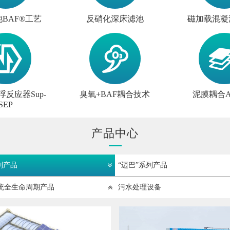
BAF®工艺
反硝化深床滤池
磁加载混凝
反应器Sup-
臭氧+BAF耦合技术
泥膜耦合A
SEP
产品中心
列产品
“迈巴”系列产品
统全生命周期产品
污水处理设备