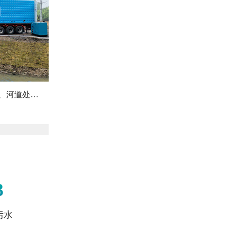
、河道处…
3
污水