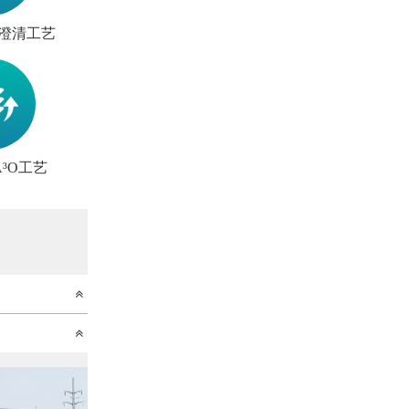
澄清工艺
³O工艺