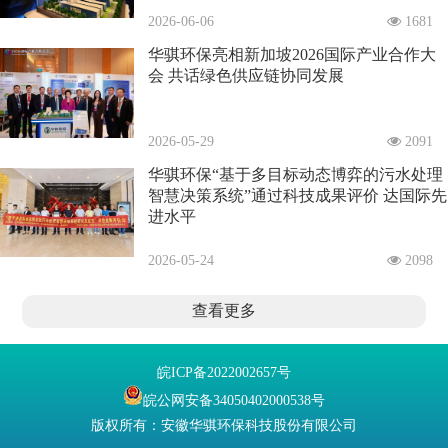
2026-06-06
1681
华骐环保亮相新加坡2026国际产业合作大
会 共话绿色供应链协同发展
2026-05-29
2091
华骐环保“基于多目标动态博弈的污水处理
智慧决策系统”通过科技成果评价 达国际先
进水平
2026-05-24
2098
查看更多
皖ICP备2022002657号
皖公网安备34050402000538号
版权所有：安徽华骐环保科技股份有限公司