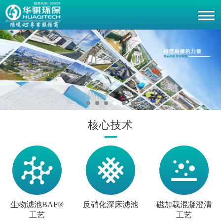
核心技术
生物滤池BAF®
反硝化深床滤池
磁加载混凝澄清
工艺
工艺