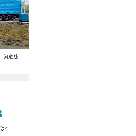
、河道处…
3
污水