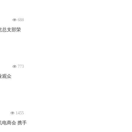
688
党总支部荣
773
业观众
1455
机电商会 携手