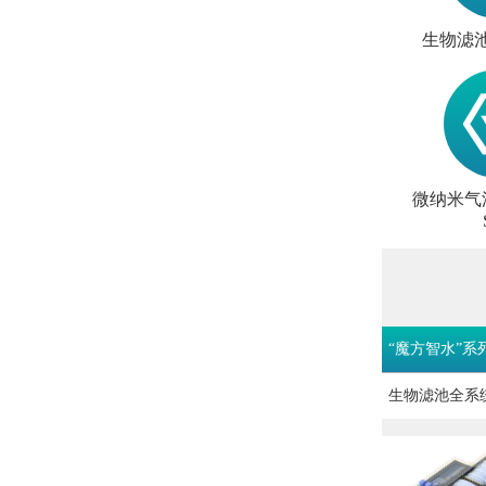
生物滤池
微纳米气浮
“魔方智水”系
生物滤池全系