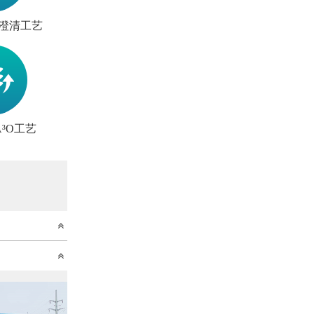
澄清工艺
³O工艺