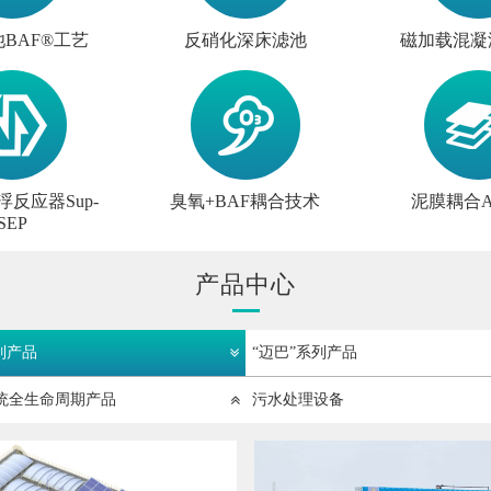
BAF®工艺
反硝化深床滤池
磁加载混凝
反应器Sup-
臭氧+BAF耦合技术
泥膜耦合A
SEP
产品中心
列产品
“迈巴”系列产品
统全生命周期产品
污水处理设备