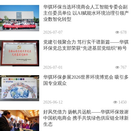
华骐环保当选环境商会人工智能专委会副
主任委员单位 以AI赋能水环境治理引领产
业数智化转型
2026-07-07
678
党建引领聚合力 笃行实干谱新篇——华骐
环保党总支部荣获“先进基层党组织”称号
2026-07-01
767
华骐环保参展2026世界环境博览会 吸引多
国专业观众
2026-06-12
1450
好风凭借力 扬帆共远航——华骐环保致谢
中国机电商会 携手共筑绿色供应链全球新
生态