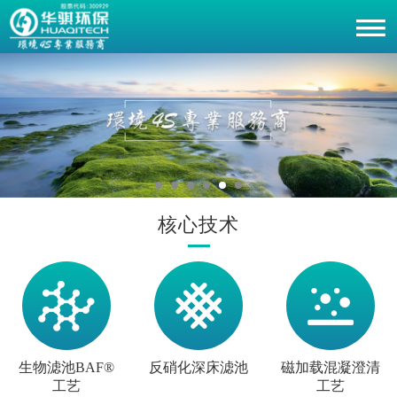
核心技术
生物滤池BAF®
反硝化深床滤池
磁加载混凝澄清
工艺
工艺