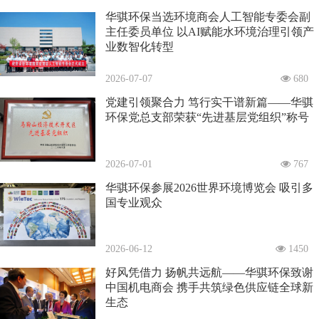
华骐环保当选环境商会人工智能专委会副
主任委员单位 以AI赋能水环境治理引领产
业数智化转型
2026-07-07
680
党建引领聚合力 笃行实干谱新篇——华骐
环保党总支部荣获“先进基层党组织”称号
2026-07-01
767
华骐环保参展2026世界环境博览会 吸引多
国专业观众
2026-06-12
1450
好风凭借力 扬帆共远航——华骐环保致谢
中国机电商会 携手共筑绿色供应链全球新
生态